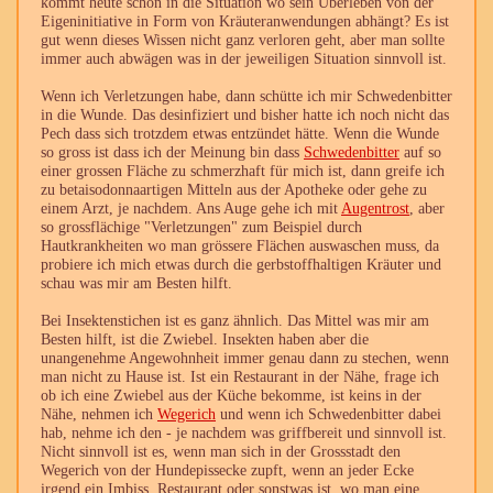
kommt heute schon in die Situation wo sein Überleben von der
Eigeninitiative in Form von Kräuteranwendungen abhängt? Es ist
gut wenn dieses Wissen nicht ganz verloren geht, aber man sollte
immer auch abwägen was in der jeweiligen Situation sinnvoll ist.
Wenn ich Verletzungen habe, dann schütte ich mir Schwedenbitter
in die Wunde. Das desinfiziert und bisher hatte ich noch nicht das
Pech dass sich trotzdem etwas entzündet hätte. Wenn die Wunde
so gross ist dass ich der Meinung bin dass
Schwedenbitter
auf so
einer grossen Fläche zu schmerzhaft für mich ist, dann greife ich
zu betaisodonnaartigen Mitteln aus der Apotheke oder gehe zu
einem Arzt, je nachdem. Ans Auge gehe ich mit
Augentrost
, aber
so grossflächige "Verletzungen" zum Beispiel durch
Hautkrankheiten wo man grössere Flächen auswaschen muss, da
probiere ich mich etwas durch die gerbstoffhaltigen Kräuter und
schau was mir am Besten hilft.
Bei Insektenstichen ist es ganz ähnlich. Das Mittel was mir am
Besten hilft, ist die Zwiebel. Insekten haben aber die
unangenehme Angewohnheit immer genau dann zu stechen, wenn
man nicht zu Hause ist. Ist ein Restaurant in der Nähe, frage ich
ob ich eine Zwiebel aus der Küche bekomme, ist keins in der
Nähe, nehmen ich
Wegerich
und wenn ich Schwedenbitter dabei
hab, nehme ich den - je nachdem was griffbereit und sinnvoll ist.
Nicht sinnvoll ist es, wenn man sich in der Grossstadt den
Wegerich von der Hundepissecke zupft, wenn an jeder Ecke
irgend ein Imbiss, Restaurant oder sonstwas ist, wo man eine