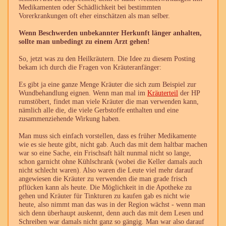
Medikamenten oder Schädlichkeit bei bestimmten
Vorerkrankungen oft eher einschätzen als man selber.
Wenn Beschwerden unbekannter Herkunft länger anhalten,
sollte man unbedingt zu einem Arzt gehen!
So, jetzt was zu den Heilkräutern. Die Idee zu diesem Posting
bekam ich durch die Fragen von Kräuteranfänger:
Es gibt ja eine ganze Menge Kräuter die sich zum Beispiel zur
Wundbehandlung eignen. Wenn man mal im
Kräuterteil
der HP
rumstöbert, findet man viele Kräuter die man verwenden kann,
nämlich alle die, die viele Gerbstoffe enthalten und eine
zusammenziehende Wirkung haben.
Man muss sich einfach vorstellen, dass es früher Medikamente
wie es sie heute gibt, nicht gab. Auch das mit dem haltbar machen
war so eine Sache, ein Frischsaft hält nunmal nicht so lange,
schon garnicht ohne Kühlschrank (wobei die Keller damals auch
nicht schlecht waren). Also waren die Leute viel mehr darauf
angewiesen die Kräuter zu verwenden die man grade frisch
pflücken kann als heute. Die Möglichkeit in die Apotheke zu
gehen und Kräuter für Tinkturen zu kaufen gab es nicht wie
heute, also nimmt man das was in der Region wächst - wenn man
sich denn überhaupt auskennt, denn auch das mit dem Lesen und
Schreiben war damals nicht ganz so gängig. Man war also darauf