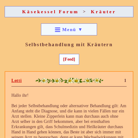
Käsekessel Forum
>
Kräuter
Menü
▼
Selbstbehandlung mit Kräutern
[Feed]
Lotti
1
Hallo ihr!
Bei jeder Selbstbehandlung oder alternativer Behandlung gilt: Am
Anfang steht die Diagnose, und die kann in vielen Fällen nur ein
Arzt stellen. Kleine Zipperlein kann man durchaus auch ohne
Arzt selber in den Griff bekommen, aber bei ernsthaften
Erkrankungen gilt, dass Schulmedizin und Heilkräuter durchaus
Hand in Hand gehen können, das Beste ist aber sich immer mit
seinem Arzt zu besprechen, denn er kann Wechselwirkungen mit