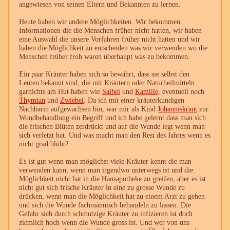
angewiesen von seinen Eltern und Bekannten zu lernen.
Heute haben wir andere Möglichkeiten. Wir bekommen
Informationen die die Menschen früher nicht hatten, wir haben
eine Auswahl die unsere Vorfahren früher nicht hatten und wir
haben die Möglichkeit zu entscheiden was wir verwenden wo die
Menschen früher froh waren überhaupt was zu bekommen.
Ein paar Kräuter haben sich so bewährt, dass sie selbst den
Leuten bekannt sind, die mit Kräutern oder Naturheilmitteln
garnichts am Hut haben wie
Salbei
und
Kamille
, eventuell noch
Thymian
und
Zwiebel
. Da ich mit einer kräuterkundigen
Nachbarin aufgewachsen bin, war mir als Kind
Johanniskraut
zur
Wundbehandlung ein Begriff und ich habe gelernt dass man sich
die frischen Blüten zerdrückt und auf die Wunde legt wenn man
sich verletzt hat. Und was macht man den Rest des Jahres wenn es
nicht grad blüht?
Es ist gut wenn man möglichst viele Kräuter kennt die man
verwenden kann, wenn man irgendwo unterwegs ist und die
Möglichkeit nicht hat in die Hausapotheke zu greifen, aber es ist
nicht gut sich frische Kräuter in eine zu grosse Wunde zu
drücken, wenn man die Möglichkeit hat zu einem Arzt zu gehen
und sich die Wunde fachmännisch behandeln zu lassen. Die
Gefahr sich durch schmutzige Kräuter zu infizieren ist doch
ziemlich hoch wenn die Wunde gross ist. Und wer von uns