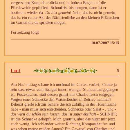
vergessenen Kumpel erblickt und in hohem Bogen auf die
Pferdeweide gepfeffert. Schonfrist bis morgen, dann ist er
bestimmt wieder da.
Du bist gemein!
Nein, das ist nicht gemein,
das ist ein reiner Akt der Nächstenliebe zu den kleinen Pflänzchen
im Garten die da sprießen mögen.
Fortsetzung folgt
10.07.2007 15:15
Lotti
5
Am Nachmittag schaue ich nochmal im Garten vorbei, könnte ja
sein dass etwas vom Saatgut innert weniger Stunden aufgegangen
ist. Pustekuchen, statt dessen grinst mir Charlie frech entgegen.
Wegen einer Schnecke den Wasserkocher in Betrieb nehmen?
Beherzt greife ich zur Schere die ich zufällig in der Hosentasche
habe - man muss sich entscheiden, Schnecke oder Salat - , und
-
das wirst du schön sein lassen, das ist super ekelhaft -
SCHNIPP,
ist die Schnecke geköpft. Mich graust's, aber das nutzt mir jetzt
auch wenig. Ich schlender weiter Richtung Komposthaufen und
was sehen meine müden Augen? Ein Gewusel von Charlies und