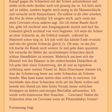
Kampf gegen die Schnecken mit der Schere aufzunehmen und
denke nicht mehr darüber nach wie grausig das ist. Ich höre auch
auf zu zählen, sondern begebe mich mutig in die Massenschlacht
und versuche nicht hinzuschauen.
Du solltest es dir aber ansehen,
das bist du ihnen schuldig!
Ich weigere mich, auch wenn mir
mein Gewissen etwas anderes sagt. Als ich meine Runde durch
bin, gehe ich nochmal zum Ausgangspunkt zurück und darf das
Gemetzel gleich nochmal von vorn beginnen. Ich setze die Schere
an einer Schnecke an, die fröhlich mampft, während ihr
Hinterteil schon weg ist. Ich hab wohl das falsche Ende erwischt
und töte die gleiche Schnecke gleich 2x.
Oh man, ist das fies...
Ich mache die Runde noch weitere 3x und gehe dann spazieren.
Ich versuche die Bilder der zerschnittenen Schnecken durch
schöne Abendbilder zu ersetzen. Malerisch zeichnet sich der
Himmel von den Bäumen in der einbrechenden Dunkelheit ab.
Ich gehe über einen Schotterweg, der ab und an irgendwie
schleimig unter meinen Füssen ist. Beim Hinschauen erkenne ich,
dass der Schotterweg heute aus mehr Schnecken als Schotter
besteht. Man kann kaum laufen ohne welche zu zertreten. Ich
beschließe dass diese Schnecken nicht auf die Beete wollen und
beende den Abend mit dem festen Vorsatz meine zeitlichen
Strategien zu ändern und morgen Bierfallen aufzustellen. Ich
werde wohl kistenweise Bier brauchen.... Gewissen? Haben die
Schnecken denn ein Gewissen wenn sie Pflanzenbabys fressen?
Fortsetzung folgt