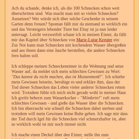
Ach du schande, denke ich, als die 100 Schnecken schon weit
überschritten sind. Was macht man mit so vielen Schnecken?
Aussetzen? Wer würde sich über solche Geschenke in seinem
Garten denn freuen? Spontan fällt mir da niemand so wirklich ein
und das Versteigern lebender Tiere bei Ebay ist ja nun leider
untersagt. Leicht verzweifelt schaue ich in meinen Eimer, da fällt
mir das Kapitel über Schnecken von
Marie-Luise Kreuter
ein:
Zur Not kann man Schnecken mit kochendem Wasser übergießen
und aus ihnen dann eine Jauche herstellen, die andere Schnecken
fern halten soll.
Ich schleppe meinen Schneckeneimer in die Wohnung und setze
Wasser auf, da meldet sich mein schlechtes Gewissen zu Wort:
"Das kannst du nicht machen, das ist Massenmord!"
. Ich schiebe
mein Gewissen beiseite, beruhige es und erkläre ihm, dass der
Tod dieser Schnecken das Leben vieler anderer Schnecken retten
wird. Trotzdem fühle ich mich nicht gerade wohl in meiner Haut.
Ich greife beherzt zum Wasserkocher -
"Mörderin!"
ruft mein
schlechtes Gewissen - und gieße das Wasser über die Schnecken.
Ich bin überrascht wie schnell die Schnecken dabei sterben und
trotzdem will mein Gewissen keine Ruhe geben. Ich sage mir dass
der Tod durch Igel für die Schnecken viel schmerzhafter ist, aber
so wirklich wohl ist mir noch immer nicht.
Ich mache einen Deckel über den Eimer, stelle ihn zum