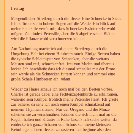
Freitag
Morgendlicher Streifzug durch die Beete. Eine Schnecke in Sicht.
Ich beförder sie in hohem Bogen auf die Weide. Ein Blick auf
meine Petersilie verrät mir, dass Schnecken Kräuter sehr wohl
mögen. Zumindest Petersilie, aber die 5 abgefressenen Blätter
wird die Pflanze wohl verschmerzen können.
Am Nachmittag mache ich auf einem Streifzug durch die
Umgebung Halt bei einem Himbeerstrauch. Einige Beeren haben
die typische Schleimspur von Schnecken, aber die weitaus
Meisten sind reif, schneckenfrei, frei von Maden und überaus
lecker. Ich beschließe dass ich diesmal schneller mit der Ernte
sein werde als die Schnecken futtern können und sammel eine
große Schale Himbeeren ein.
mjam
Wieder zu Hause schaue ich noch mal bei den Beeten vorbei.
Charlie ist gerade dabei eine Fichtenzapfenhürde zu erklimmen,
während sein Kumpel fröhlich meine Petersilie frisst. Ich greife
zur Schere, da sehe ich noch einen Kumpel schmatzend auf
meinem Thymian sitzend. Nur der Oregano und die Minze
scheinen sie zu verschmähen. Können die sich nicht mal an die
Regeln halten und Kräuter in Ruhe lassen? Ich suche weiter, da
entdecke ich ganze Scharen von Schnecken meine kleinsten
Keimlinge auf den Beeten zu rasieren. Ich beginne also den