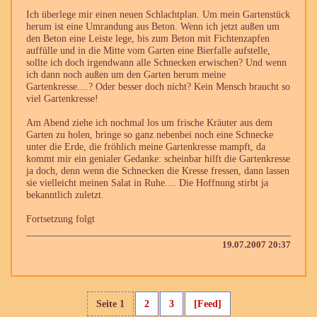
Ich überlege mir einen neuen Schlachtplan. Um mein Gartenstück
herum ist eine Umrandung aus Beton. Wenn ich jetzt außen um
den Beton eine Leiste lege, bis zum Beton mit Fichtenzapfen
auffülle und in die Mitte vom Garten eine Bierfalle aufstelle,
sollte ich doch irgendwann alle Schnecken erwischen? Und wenn
ich dann noch außen um den Garten herum meine
Gartenkresse....? Oder besser doch nicht? Kein Mensch braucht so
viel Gartenkresse!
Am Abend ziehe ich nochmal los um frische Kräuter aus dem
Garten zu holen, bringe so ganz nebenbei noch eine Schnecke
unter die Erde, die fröhlich meine Gartenkresse mampft, da
kommt mir ein genialer Gedanke: scheinbar hilft die Gartenkresse
ja doch, denn wenn die Schnecken die Kresse fressen, dann lassen
sie vielleicht meinen Salat in Ruhe.... Die Hoffnung stirbt ja
bekanntlich zuletzt.
Fortsetzung folgt
19.07.2007 20:37
Seite 1
2
3
[Feed]