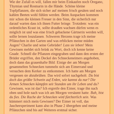
Wie der Zufall es will, fallen mir beim Einkaufen noch Oregano,
Thymian und Rosmarin in die Hände. Schöne kleine
Topfpflanzen, die sich sicher auf meinen frisch gesäten und noch
kahlen Beeten wohl fühlen werden. Beim Auspacken kommen
mir schon die kleinen Fresser in den Sinn, die sicherlich nur
darauf warten dass ich ihnen Futter bringe. Trotzdem: was ein
ordentliches Kraut ist, sollte draußen wachsen dürfen wenn es
möglich ist und was eine frisch gebackene Gärtnerin werden will,
sollte lernen loszulassen. Schweren Herzens trage ich meine
Pflänzchen in den Garten und was erblicken meine müden
Augen? Charlie und seine Gebrüder!
Lass sie leben!
Mein
Gewissen meldet sich brüsk zu Wort, doch ich kenne keine
Gnade. Schnell die Pflanzen eingegraben und dann den ersten der
Brüder ergriffen, den Deckel des Schneckeneimers angehoben,
doch dann das grauenhafte Bild: Einige der am Morgen
gesammelten Schnecken tummeln sich am Eimerrand und
versuchen dem Kerker zu entkommen. Ich hatte am Morgen
vergessen sie abzubrühen. Das wird sofort nachgeholt.
Du bist
doch das größte Schwein auf Erden, wie kannst du nur? Die
Armen Schnecken kämpfen seit Stunden um ihr Leben und du?
Gewissen, was ist das? Ich ergreife den Eimer, trage ihn nach
oben und hole nach was ich am Morgen versäumt hatte.
Bah, bist
du fies. Die Rache der Schnecken wird fürchterlich sein.
Was
kümmert mich mein Gewissen? Der Eimer ist voll, das
Jaucheexperiment kann also in Phase 2 übergehen und meine
Pflänzchen sind bis auf Weiteres erstmal sicher.