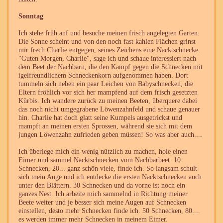
Sonntag
Ich stehe früh auf und besuche meinen frisch angelegten Garten.
Die Sonne scheint und von den noch fast kahlen Flächen grinst
mir frech Charlie entgegen, seines Zeichens eine Nacktschnecke.
"Guten Morgen, Charlie", sage ich und schaue interessiert nach
dem Beet der Nachbarn, die den Kampf gegen die Schnecken mit
igelfreundlichem Schneckenkorn aufgenommen haben. Dort
tummeln sich neben ein paar Leichen von Babyschnecken, die
Eltern fröhlich vor sich her mampfend auf dem frisch gesetzten
Kürbis. Ich wandere zurück zu meinen Beeten, überquere dabei
das noch nicht umgegrabene Löwenzahnfeld und schaue genauer
hin. Charlie hat doch glatt seine Kumpels ausgetrickst und
mampft an meinen ersten Sprossen, während sie sich mit dem
jungen Löwenzahn zufrieden geben müssen! So was aber auch....
Ich überlege mich ein wenig nützlich zu machen, hole einen
Eimer und sammel Nacktschnecken vom Nachbarbeet. 10
Schnecken, 20... ganz schön viele, finde ich. So langsam schult
sich mein Auge und ich entdecke die ersten Nacktschnecken auch
unter den Blättern. 30 Schnecken und da vorne ist noch ein
ganzes Nest. Ich arbeite mich sammelnd in Richtung meiner
Beete weiter und je besser sich meine Augen auf Schnecken
einstellen, desto mehr Schnecken finde ich. 50 Schnecken, 80....
es werden immer mehr Schnecken in meinem Eimer.