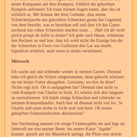
seiner Kumpanen auf dem Kompost, fröhlich die gekochten
Kumpels anfressen! Ich traue meinen Augen kaum, aber das ist
wirklich so. Mir kommt der böse Gedanke, dass meine
Schneckenjauche aus gekochten Schnecken genau das Gegenteil
von dem bewirkt, was es bewirken soll und dass ich das Ganze
nochmal mit rohen Schnecken machen muss.....
Hab ich dir nicht
gleich gesagt du sollst es lassen?
Ich gehe nach Hause, schmeisse
den Rechner an und lese, dass ich wohl nicht die Einzige bin die
der Schnecken in Form von Guillotine den Gar aus macht.
Irgendwie tröstlich, auch wenn es nichts verschönert.
Mittwoch
Ich wache auf und schlender wieder in meinen Garten. Diesmal
habe ich gleich die Schere mitgenommen, denn gekocht scheinen
sie ein lecker Futter abzugeben. Gewissen, wo bist du denn?
Nichts regt sich. Ob es aufgegeben hat? Diesmal sind nicht so
viele Kumpels von Charlie in Sicht. Es scheint sich also langsam
zu normalisieren. Ich köpfe einige Schnecken und schlender zu
meinem Komposthaufen. Auch hier ist diesmal nicht viel los. 5x
Charlie und sonst nichts in Sicht weit und breit. Ob meine
geköpften Schneckenleichen abschrecken?
Am Nachmittag sammel ich einige Fichtenzapfen ein und lege sie
liebevoll um eins meiner Beete, bis unsere Katze "Agathe"
kommt, gezielt auf ein Mauseloch springt, die Pfote rein streckt