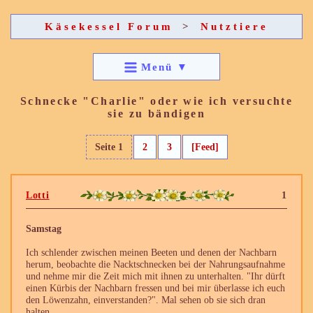
Käsekessel Forum
>
Nutztiere
Menü
▼
Schnecke "Charlie" oder wie ich versuchte
sie zu bändigen
Seite 1
2
3
[Feed]
Lotti
1
Samstag
Ich schlender zwischen meinen Beeten und denen der Nachbarn
herum, beobachte die Nacktschnecken bei der Nahrungsaufnahme
und nehme mir die Zeit mich mit ihnen zu unterhalten. "Ihr dürft
einen Kürbis der Nachbarn fressen und bei mir überlasse ich euch
den Löwenzahn, einverstanden?". Mal sehen ob sie sich dran
halten.