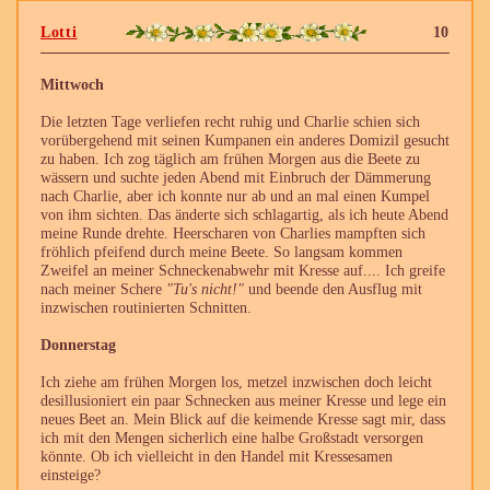
Lotti
10
Mittwoch
Die letzten Tage verliefen recht ruhig und Charlie schien sich
vorübergehend mit seinen Kumpanen ein anderes Domizil gesucht
zu haben. Ich zog täglich am frühen Morgen aus die Beete zu
wässern und suchte jeden Abend mit Einbruch der Dämmerung
nach Charlie, aber ich konnte nur ab und an mal einen Kumpel
von ihm sichten. Das änderte sich schlagartig, als ich heute Abend
meine Runde drehte. Heerscharen von Charlies mampften sich
fröhlich pfeifend durch meine Beete. So langsam kommen
Zweifel an meiner Schneckenabwehr mit Kresse auf.... Ich greife
nach meiner Schere
"Tu's nicht!"
und beende den Ausflug mit
inzwischen routinierten Schnitten.
Donnerstag
Ich ziehe am frühen Morgen los, metzel inzwischen doch leicht
desillusioniert ein paar Schnecken aus meiner Kresse und lege ein
neues Beet an. Mein Blick auf die keimende Kresse sagt mir, dass
ich mit den Mengen sicherlich eine halbe Großstadt versorgen
könnte. Ob ich vielleicht in den Handel mit Kressesamen
einsteige?