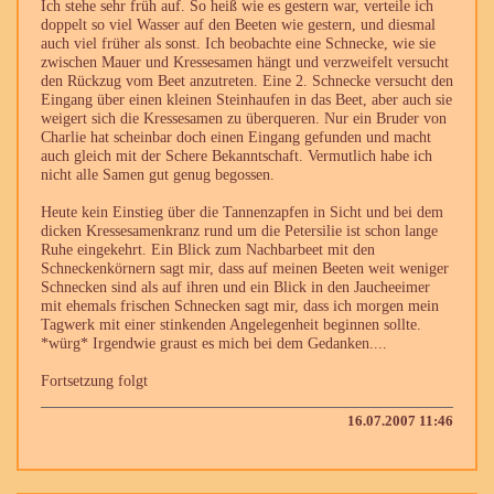
Ich stehe sehr früh auf. So heiß wie es gestern war, verteile ich
doppelt so viel Wasser auf den Beeten wie gestern, und diesmal
auch viel früher als sonst. Ich beobachte eine Schnecke, wie sie
zwischen Mauer und Kressesamen hängt und verzweifelt versucht
den Rückzug vom Beet anzutreten. Eine 2. Schnecke versucht den
Eingang über einen kleinen Steinhaufen in das Beet, aber auch sie
weigert sich die Kressesamen zu überqueren. Nur ein Bruder von
Charlie hat scheinbar doch einen Eingang gefunden und macht
auch gleich mit der Schere Bekanntschaft. Vermutlich habe ich
nicht alle Samen gut genug begossen.
Heute kein Einstieg über die Tannenzapfen in Sicht und bei dem
dicken Kressesamenkranz rund um die Petersilie ist schon lange
Ruhe eingekehrt. Ein Blick zum Nachbarbeet mit den
Schneckenkörnern sagt mir, dass auf meinen Beeten weit weniger
Schnecken sind als auf ihren und ein Blick in den Jaucheeimer
mit ehemals frischen Schnecken sagt mir, dass ich morgen mein
Tagwerk mit einer stinkenden Angelegenheit beginnen sollte.
*würg* Irgendwie graust es mich bei dem Gedanken....
Fortsetzung folgt
16.07.2007 11:46