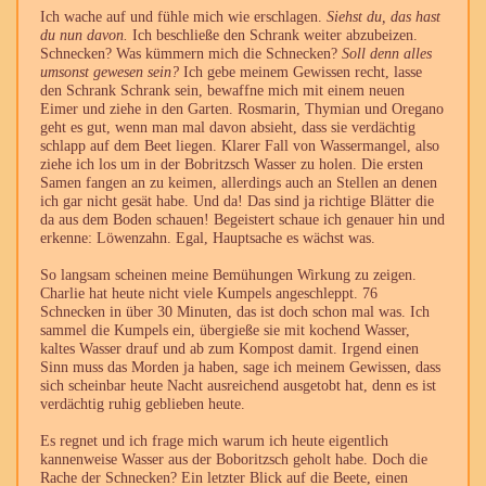
Ich wache auf und fühle mich wie erschlagen.
Siehst du, das hast
du nun davon.
Ich beschließe den Schrank weiter abzubeizen.
Schnecken? Was kümmern mich die Schnecken?
Soll denn alles
umsonst gewesen sein?
Ich gebe meinem Gewissen recht, lasse
den Schrank Schrank sein, bewaffne mich mit einem neuen
Eimer und ziehe in den Garten. Rosmarin, Thymian und Oregano
geht es gut, wenn man mal davon absieht, dass sie verdächtig
schlapp auf dem Beet liegen. Klarer Fall von Wassermangel, also
ziehe ich los um in der Bobritzsch Wasser zu holen. Die ersten
Samen fangen an zu keimen, allerdings auch an Stellen an denen
ich gar nicht gesät habe. Und da! Das sind ja richtige Blätter die
da aus dem Boden schauen! Begeistert schaue ich genauer hin und
erkenne: Löwenzahn. Egal, Hauptsache es wächst was.
So langsam scheinen meine Bemühungen Wirkung zu zeigen.
Charlie hat heute nicht viele Kumpels angeschleppt. 76
Schnecken in über 30 Minuten, das ist doch schon mal was. Ich
sammel die Kumpels ein, übergieße sie mit kochend Wasser,
kaltes Wasser drauf und ab zum Kompost damit. Irgend einen
Sinn muss das Morden ja haben, sage ich meinem Gewissen, dass
sich scheinbar heute Nacht ausreichend ausgetobt hat, denn es ist
verdächtig ruhig geblieben heute.
Es regnet und ich frage mich warum ich heute eigentlich
kannenweise Wasser aus der Boboritzsch geholt habe. Doch die
Rache der Schnecken? Ein letzter Blick auf die Beete, einen