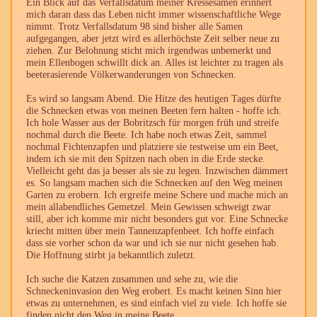
Ein Blick auf das Verfallsdatum meiner Kressesamen erinnert
mich daran dass das Leben nicht immer wissenschaftliche Wege
nimmt. Trotz Verfallsdatum 98 sind bisher alle Samen
aufgegangen, aber jetzt wird es allerhöchste Zeit selber neue zu
ziehen. Zur Belohnung sticht mich irgendwas unbemerkt und
mein Ellenbogen schwillt dick an. Alles ist leichter zu tragen als
beeterasierende Völkerwanderungen von Schnecken.
Es wird so langsam Abend. Die Hitze des heutigen Tages dürfte
die Schnecken etwas von meinen Beeten fern halten - hoffe ich.
Ich hole Wasser aus der Bobritzsch für morgen früh und streife
nochmal durch die Beete. Ich habe noch etwas Zeit, sammel
nochmal Fichtenzapfen und platziere sie testweise um ein Beet,
indem ich sie mit den Spitzen nach oben in die Erde stecke.
Vielleicht geht das ja besser als sie zu legen. Inzwischen dämmert
es. So langsam machen sich die Schnecken auf den Weg meinen
Garten zu erobern. Ich ergreife meine Schere und mache mich an
mein allabendliches Gemetzel. Mein Gewissen schweigt zwar
still, aber ich komme mir nicht besonders gut vor. Eine Schnecke
kriecht mitten über mein Tannenzapfenbeet. Ich hoffe einfach
dass sie vorher schon da war und ich sie nur nicht gesehen hab.
Die Hoffnung stirbt ja bekanntlich zuletzt.
Ich suche die Katzen zusammen und sehe zu, wie die
Schneckeninvasion den Weg erobert. Es macht keinen Sinn hier
etwas zu unternehmen, es sind einfach viel zu viele. Ich hoffe sie
finden nicht den Weg in meine Beete....