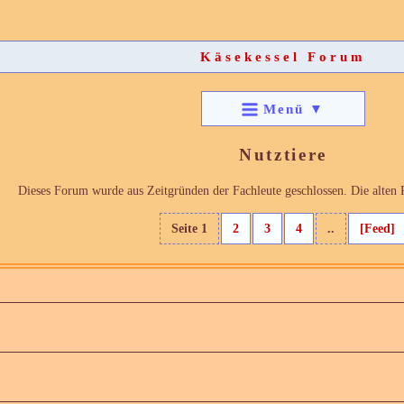
Käsekessel Forum
Menü
▼
Nutztiere
Dieses Forum wurde aus Zeitgründen der Fachleute geschlossen. Die alten P
Seite 1
2
3
4
..
[Feed]