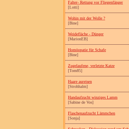
Falter- Rettung vor Fliegenfänger
[Lotti]
Wohin mit der Wolle ?
[Bine]
Weidefläche - Dünger
[MarionEB]
Homöopatie für Schafe
[Bine]
Zugelaufene, verletzte Katze
[Tom85]
Haare aureisen
[Strohhalm]
Handaufzucht winziges Lamm
[Sabine de Vos]
Flaschenaufzucht Lämmchen
[Sonja]