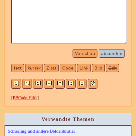
Vorschau
absenden
fett
kursiv
Zitat
Code
Link
Bild
Edit
[
BBCode-Hilfe
]
Verwandte Themen
Schierling und andere Doldenblütler