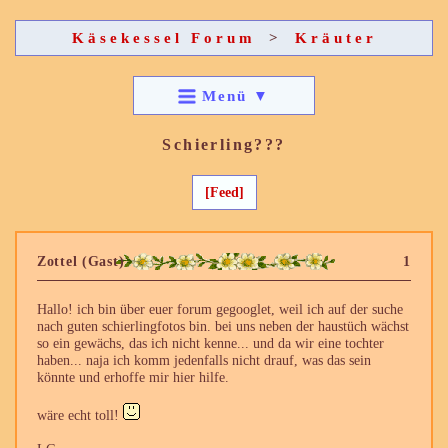
Käsekessel Forum
>
Kräuter
Menü
▼
Schierling???
[Feed]
Zottel (Gast)
1
Hallo! ich bin über euer forum gegooglet, weil ich auf der suche
nach guten schierlingfotos bin. bei uns neben der haustüch wächst
so ein gewächs, das ich nicht kenne... und da wir eine tochter
haben... naja ich komm jedenfalls nicht drauf, was das sein
könnte und erhoffe mir hier hilfe.
wäre echt toll!