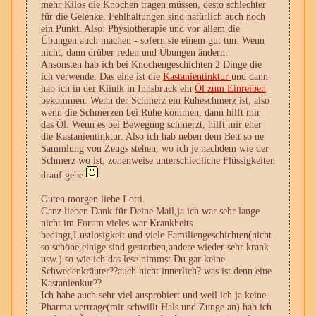
mehr Kilos die Knochen tragen müssen, desto schlechter
für die Gelenke. Fehlhaltungen sind natürlich auch noch
ein Punkt. Also: Physiotherapie und vor allem die
Übungen auch machen - sofern sie einem gut tun. Wenn
nicht, dann drüber reden und Übungen ändern.
Ansonsten hab ich bei Knochengeschichten 2 Dinge die
ich verwende. Das eine ist die
Kastanientinktur
und dann
hab ich in der Klinik in Innsbruck ein
Öl zum Einreiben
bekommen. Wenn der Schmerz ein Ruheschmerz ist, also
wenn die Schmerzen bei Ruhe kommen, dann hilft mir
das Öl. Wenn es bei Bewegung schmerzt, hilft mir eher
die Kastanientinktur. Also ich hab neben dem Bett so ne
Sammlung von Zeugs stehen, wo ich je nachdem wie der
Schmerz wo ist, zonenweise unterschiedliche Flüssigkeiten
drauf gebe
Guten morgen liebe Lotti.
Ganz lieben Dank für Deine Mail,ja ich war sehr lange
nicht im Forum vieles war Krankheits
bedingt,Lustlosigkeit und viele Familiengeschichten(nicht
so schöne,einige sind gestorben,andere wieder sehr krank
usw.) so wie ich das lese nimmst Du gar keine
Schwedenkräuter??auch nicht innerlich? was ist denn eine
Kastanienkur??
Ich habe auch sehr viel ausprobiert und weil ich ja keine
Pharma vertrage(mir schwillt Hals und Zunge an) hab ich