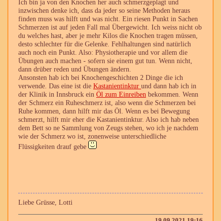
Ich bin ja von den Knochen her auch schmerzgeplagt und
inzwischen denke ich, dass da jeder so seine Methoden heraus
finden muss was hilft und was nicht. Ein riesen Punkt in Sachen
Schmerzen ist auf jeden Fall mal Übergewicht. Ich weiss nicht ob
du welches hast, aber je mehr Kilos die Knochen tragen müssen,
desto schlechter für die Gelenke. Fehlhaltungen sind natürlich
auch noch ein Punkt. Also: Physiotherapie und vor allem die
Übungen auch machen - sofern sie einem gut tun. Wenn nicht,
dann drüber reden und Übungen ändern.
Ansonsten hab ich bei Knochengeschichten 2 Dinge die ich
verwende. Das eine ist die
Kastanientinktur
und dann hab ich in
der Klinik in Innsbruck ein
Öl zum Einreiben
bekommen. Wenn
der Schmerz ein Ruheschmerz ist, also wenn die Schmerzen bei
Ruhe kommen, dann hilft mir das Öl. Wenn es bei Bewegung
schmerzt, hilft mir eher die Kastanientinktur. Also ich hab neben
dem Bett so ne Sammlung von Zeugs stehen, wo ich je nachdem
wie der Schmerz wo ist, zonenweise unterschiedliche
Flüssigkeiten drauf gebe
Liebe Grüsse, Lotti
19.09.2021 19:16