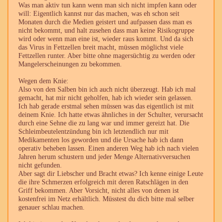
Was man aktiv tun kann wenn man sich nicht impfen kann oder
will: Eigentlich kannst nur das machen, was eh schon seit
Monaten durch die Medien geistert und aufpassen dass man es
nicht bekommt, und halt zusehen dass man keine Risikogruppe
wird oder wenn man eine ist, wieder raus kommt. Und da sich
das Virus in Fettzellen breit macht, müssen möglichst viele
Fettzellen runter. Aber bitte ohne magersüchtig zu werden oder
Mangelerscheinungen zu bekommen.
Wegen dem Knie:
Also von den Salben bin ich auch nicht überzeugt. Hab ich mal
gemacht, hat mir nicht geholfen, hab ich wieder sein gelassen.
Ich hab gerade erstmal sehen müssen was das eigentlich ist mit
deinem Knie. Ich hatte etwas ähnliches in der Schulter, verursacht
durch eine Sehne die zu lang war und immer gereizt hat. Die
Schleimbeutelentzündung bin ich letztendlich nur mit
Medikamenten los geworden und die Ursache hab ich dann
operativ beheben lassen. Einen anderen Weg hab ich nach vielen
Jahren herum schustern und jeder Menge Alternativversuchen
nicht gefunden.
Aber sagt dir Liebscher und Bracht etwas? Ich kenne einige Leute
die ihre Schmerzen erfolgreich mit deren Ratschlägen in den
Griff bekommen. Aber Vorsicht, nicht alles von denen ist
kostenfrei im Netz erhältlich. Müsstest du dich bitte mal selber
genauer schlau machen.