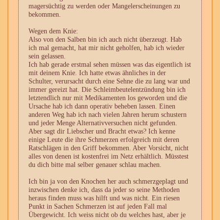
magersüchtig zu werden oder Mangelerscheinungen zu
bekommen.
Wegen dem Knie:
Also von den Salben bin ich auch nicht überzeugt. Hab
ich mal gemacht, hat mir nicht geholfen, hab ich wieder
sein gelassen.
Ich hab gerade erstmal sehen müssen was das eigentlich ist
mit deinem Knie. Ich hatte etwas ähnliches in der
Schulter, verursacht durch eine Sehne die zu lang war und
immer gereizt hat. Die Schleimbeutelentzündung bin ich
letztendlich nur mit Medikamenten los geworden und die
Ursache hab ich dann operativ beheben lassen. Einen
anderen Weg hab ich nach vielen Jahren herum schustern
und jeder Menge Alternativversuchen nicht gefunden.
Aber sagt dir Liebscher und Bracht etwas? Ich kenne
einige Leute die ihre Schmerzen erfolgreich mit deren
Ratschlägen in den Griff bekommen. Aber Vorsicht, nicht
alles von denen ist kostenfrei im Netz erhältlich. Müsstest
du dich bitte mal selber genauer schlau machen.
Ich bin ja von den Knochen her auch schmerzgeplagt und
inzwischen denke ich, dass da jeder so seine Methoden
heraus finden muss was hilft und was nicht. Ein riesen
Punkt in Sachen Schmerzen ist auf jeden Fall mal
Übergewicht. Ich weiss nicht ob du welches hast, aber je