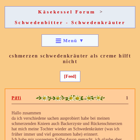
Käsekessel Forum
>
Schwedenbitter - Schwedenkräuter
Menü
▼
cshmerzen schwedenkräuter als creme hilft
nicht
[Feed]
Piffi
1
Hallo zusammen
da ich verschiedene sachen ausprobiert habe bei meinen
schmerzenden Knieen auch Backerzyste und Rückenschmerzen
hat mich meine Tochter wieder an Schwedenkräuter (was ich
früher immer und viel genommen habe) erinnert.
Ich habe mir vorgestern Salbe davon gemacht ,ich glaube aber