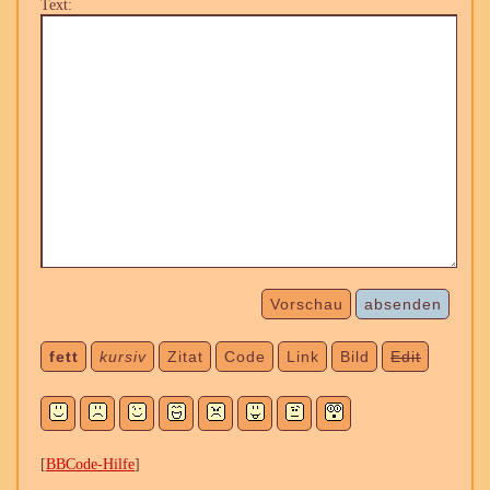
Text:
Vorschau
absenden
fett
kursiv
Zitat
Code
Link
Bild
Edit
[
BBCode-Hilfe
]