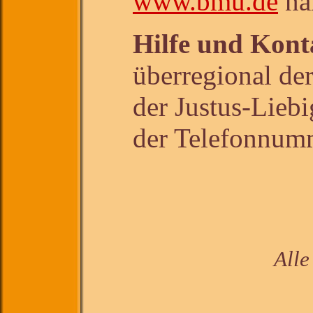
www.bmu.de
näh
Hilfe und Kont
überregional der
der Justus-Liebi
der Telefonnum
All