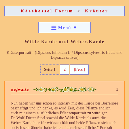
Käsekessel Forum
>
Kräuter
Menü
▼
Wilde Karde und Weber-Karde
Kräuterportrait - (Dipsacus fullonum L./ Dipsacus sylvestris Huds. und
Dipsacus sativus)
Seite 1
2
[Feed]
wegwarte
1
Nun haben wir uns schon so intensiv mit der Karde bei Borreliose
beschäftigt und ich denke, es wird Zeit, diese Pflanze endlich
auch mit einem ausführlichen Pflanzenportrait zu würdigen.
Da Wolf-Dieter Storl sowohl die Wilde Karde als auch die
Weber-Karde hier für wirksam hält und beide Pflanzen sich auch
optisch sehr ähneln, habe ich ein "gemeinschaftliches" Portrait