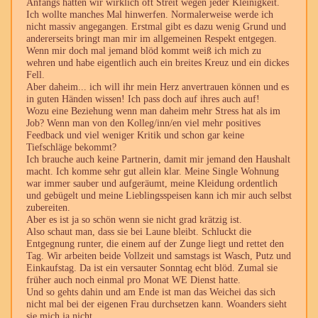
Anfangs hatten wir wirklich oft Streit wegen jeder Kleinigkeit.
Ich wollte manches Mal hinwerfen. Normalerweise werde ich
nicht massiv angegangen. Erstmal gibt es dazu wenig Grund und
andererseits bringt man mir im allgemeinen Respekt entgegen.
Wenn mir doch mal jemand blöd kommt weiß ich mich zu
wehren und habe eigentlich auch ein breites Kreuz und ein dickes
Fell.
Aber daheim... ich will ihr mein Herz anvertrauen können und es
in guten Händen wissen! Ich pass doch auf ihres auch auf!
Wozu eine Beziehung wenn man daheim mehr Stress hat als im
Job? Wenn man von den Kolleg/inn/en viel mehr positives
Feedback und viel weniger Kritik und schon gar keine
Tiefschläge bekommt?
Ich brauche auch keine Partnerin, damit mir jemand den Haushalt
macht. Ich komme sehr gut allein klar. Meine Single Wohnung
war immer sauber und aufgeräumt, meine Kleidung ordentlich
und gebügelt und meine Lieblingsspeisen kann ich mir auch selbst
zubereiten.
Aber es ist ja so schön wenn sie nicht grad krätzig ist.
Also schaut man, dass sie bei Laune bleibt. Schluckt die
Entgegnung runter, die einem auf der Zunge liegt und rettet den
Tag. Wir arbeiten beide Vollzeit und samstags ist Wasch, Putz und
Einkaufstag. Da ist ein versauter Sonntag echt blöd. Zumal sie
früher auch noch einmal pro Monat WE Dienst hatte.
Und so gehts dahin und am Ende ist man das Weichei das sich
nicht mal bei der eigenen Frau durchsetzen kann. Woanders sieht
sie mich ja nicht.