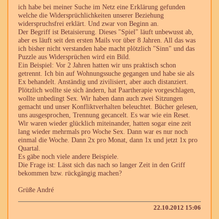
ich habe bei meiner Suche im Netz eine Erklärung gefunden
welche die Widersprüchlichkeiten unserer Beziehung
widerspruchsfrei erklärt. Und zwar von Beginn an.
Der Begriff ist Betaisierung. Dieses "Spiel" läuft unbewusst ab,
aber es läuft seit den ersten Mails vor über 8 Jahren. All das was
ich bisher nicht verstanden habe macht plötzlich "Sinn" und das
Puzzle aus Widersprüchen wird ein Bild.
Ein Beispiel: Vor 2 Jahren hatten wir uns praktisch schon
getrennt. Ich bin auf Wohnungssuche gegangen und habe sie als
Ex behandelt. Anständig und zivilisiert, aber auch distanziert.
Plötzlich wollte sie sich ändern, hat Paartherapie vorgeschlagen,
wollte unbedingt Sex. Wir haben dann auch zwei Sitzungen
gemacht und unser Konfliktverhalten beleuchtet. Bücher gelesen,
uns ausgesprochen, Trennung gecancelt. Es war wie ein Reset.
Wir waren wieder glücklich miteinander, hatten sogar eine zeit
lang wieder mehrmals pro Woche Sex. Dann war es nur noch
einmal die Woche. Dann 2x pro Monat, dann 1x und jetzt 1x pro
Quartal.
Es gäbe noch viele andere Beispiele.
Die Frage ist: Lässt sich das nach so langer Zeit in den Griff
bekommen bzw. rückgängig machen?
Grüße André
22.10.2012 15:06