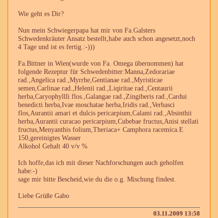
Wie geht es Dir?
Nun mein Schwiegerpapa hat mir von Fa.Galsters
Schwedenkräuter Ansatz bestellt,habe auch schon angesetzt,noch
4 Tage und ist es fertig.:-)))
Fa.Bittner in Wien(wurde von Fa. Omega übernommen) hat
folgende Rezeptur für Schwedenbitter:Manna,Zedorariae
rad.,Angelica rad.,Myrrhe,Gentianae rad.,Myristicae
semen,Carlinae rad.,Helenii rad.,Liqiritae rad.,Centaurii
herba,Caryophyllli flos.,Galangae rad.,Zingiberis rad.,Cardui
benedicti herba,Ivae moschatae herba,Iridis rad.,Verbasci
flos,Aurantii amari et dulcis pericarpium,Calami rad.,Absinthii
herba,Aurantii curacao pericarpium,Cubebae fructus,Anisi stellati
fructus,Menyanthis folium,Theriaca+ Camphora racemica.E
150,gereinigtes Wasser
Alkohol Gehalt 40 v/v %
Ich hoffe,das ich mit dieser Nachforschungen auch geholfen
habe:-)
sage mir bitte Bescheid,wie du die o.g. Mischung findest.
Liebe Grüße Gabo
03.11.2009 13:58