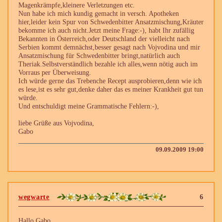
Magenkrämpfe,kleinere Verletzungen etc.
Nun habe ich mich kundig gemacht in versch. Apotheken
hier,leider kein Spur von Schwedenbitter Ansatzmischung,Kräuter
bekomme ich auch nicht.Jetzt meine Frage:-), habt Ihr zufällig
Bekannten in Österreich,oder Deutschland der vielleicht nach
Serbien kommt demnächst,besser gesagt nach Vojvodina und mir
Ansatzmischung für Schwedenbitter bringt,natürlich auch
Theriak.Selbstverständlich bezahle ich alles,wenn nötig auch im
Vorraus per Überweisung.
Ich würde gerne das Trebenche Recept ausprobieren,denn wie ich
es lese,ist es sehr gut,denke daher das es meiner Krankheit gut tun
würde.
Und entschuldigt meine Grammatische Fehlern:-),
liebe Grüße aus Vojvodina,
Gabo
09.09.2009 19:00
wegwarte
6
Hallo Gabo,