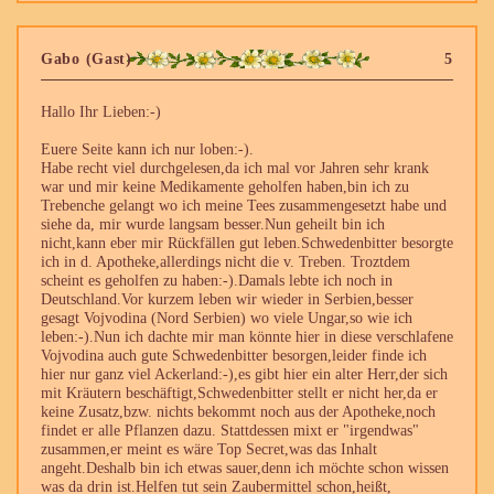
Gabo (Gast)
5
Hallo Ihr Lieben:-)
Euere Seite kann ich nur loben:-).
Habe recht viel durchgelesen,da ich mal vor Jahren sehr krank
war und mir keine Medikamente geholfen haben,bin ich zu
Trebenche gelangt wo ich meine Tees zusammengesetzt habe und
siehe da, mir wurde langsam besser.Nun geheilt bin ich
nicht,kann eber mir Rückfällen gut leben.Schwedenbitter besorgte
ich in d. Apotheke,allerdings nicht die v. Treben. Troztdem
scheint es geholfen zu haben:-).Damals lebte ich noch in
Deutschland.Vor kurzem leben wir wieder in Serbien,besser
gesagt Vojvodina (Nord Serbien) wo viele Ungar,so wie ich
leben:-).Nun ich dachte mir man könnte hier in diese verschlafene
Vojvodina auch gute Schwedenbitter besorgen,leider finde ich
hier nur ganz viel Ackerland:-),es gibt hier ein alter Herr,der sich
mit Kräutern beschäftigt,Schwedenbitter stellt er nicht her,da er
keine Zusatz,bzw. nichts bekommt noch aus der Apotheke,noch
findet er alle Pflanzen dazu. Stattdessen mixt er "irgendwas"
zusammen,er meint es wäre Top Secret,was das Inhalt
angeht.Deshalb bin ich etwas sauer,denn ich möchte schon wissen
was da drin ist.Helfen tut sein Zaubermittel schon,heißt,