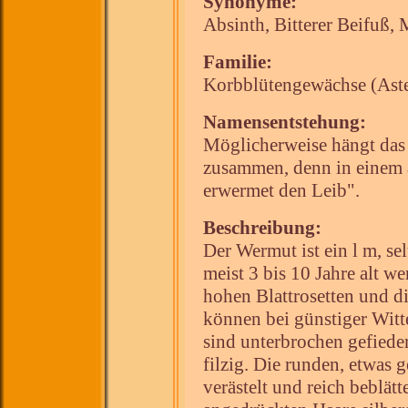
Synonyme:
Absinth, Bitterer Beifuß
Familie:
Korbblütengewächse (Aste
Namensentstehung:
Möglicherweise hängt da
zusammen, denn in einem a
erwermet den Leib".
Beschreibung:
Der Wermut ist ein l m, se
meist 3 bis 10 Jahre alt 
hohen Blattrosetten und d
können bei günstiger Witt
sind unterbrochen gefieder
filzig. Die runden, etwas 
verästelt und reich beblätt