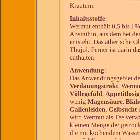
Kräutern.
Inhaltsstoffe:
Wermut enthält 0,5 bis l %
Absinthin, aus dem bei de
entsteht. Das ätherische Ö
Thujol. Ferner ist darin da
enthalten.
Anwendung:
Das Anwendungsgebiet des
Verdauungstrakt
. Wermu
Völlegefühl
,
Appetitlosig
wenig
Magensäure
,
Bläh
Gallenleiden
,
Gelbsucht
wird Wermut als Tee verwan
kleinen Menge der getrock
die mit kochendem Wasser