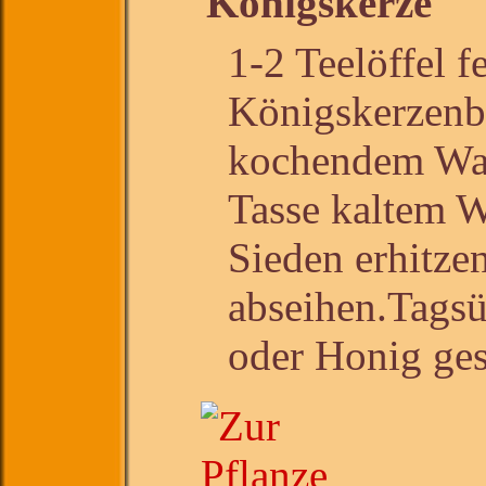
Königskerze
1-2 Teelöffel f
Königskerzenbl
kochendem Was
Tasse kaltem W
Sieden erhitze
abseihen.Tagsü
oder Honig ges