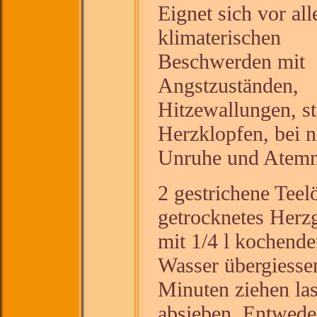
Eignet sich vor al
klimaterischen
Beschwerden mit
Angstzuständen,
Hitzewallungen, s
Herzklopfen, bei n
Unruhe und Atemn
2 gestrichene Teelö
getrocknetes Herz
mit 1/4 l kochend
Wasser übergiesse
Minuten ziehen la
absieben. Entwede