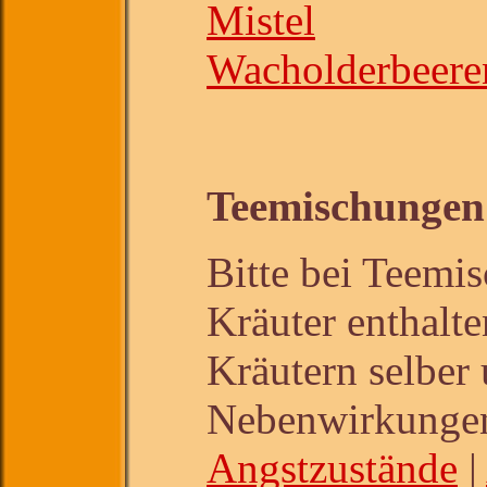
Mistel
Wacholderbeere
Teemischungen
Bitte bei Teemi
Kräuter enthalte
Kräutern selber
Nebenwirkungen
Angstzustände
|