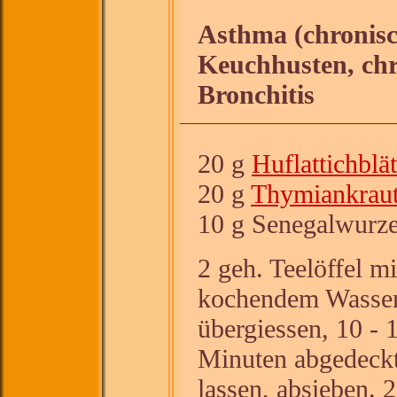
Asthma (chronisc
Keuchhusten, chr
Bronchitis
20 g
Huflattichblät
20 g
Thymiankrau
10 g Senegalwurze
2 geh. Teelöffel mi
kochendem Wasse
übergiessen, 10 - 
Minuten abgedeckt
lassen, absieben. 2