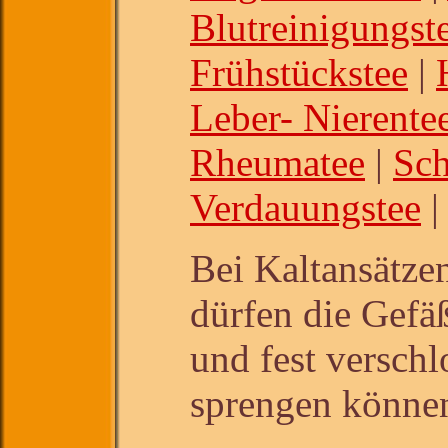
Blutreinigungst
Frühstückstee
|
Leber- Nierente
Rheumatee
|
Sch
Verdauungstee
|
Bei Kaltansätze
dürfen die Gefä
und fest verschl
sprengen könne