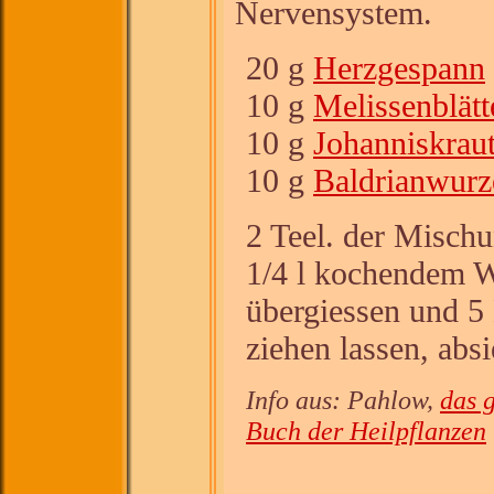
Nervensystem.
20 g
Herzgespann
10 g
Melissenblätt
10 g
Johanniskrau
10 g
Baldrianwurz
2 Teel. der Misch
1/4 l kochendem 
übergiessen und 5
ziehen lassen, abs
Info aus: Pahlow,
das 
Buch der Heilpflanzen