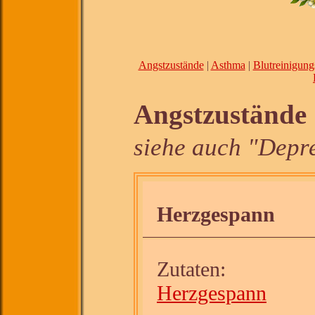
Angstzustände
|
Asthma
|
Blutreinigung
Angstzustände
siehe auch "Depr
Herzgespann
Zutaten:
Herzgespann