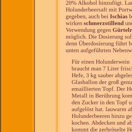
20% Alkohol hinzufügt. Lau
Holunderbeersaft mit Portw
gegeben, auch bei
Ischias
b
wirken
schmerzstillend
un
Verwendung gegen
Gürtelr
möglich. Die Dosierung soll
denn Überdosierung führt b
unten aufgeführten Nebenw
Für einen Holunderwein
braucht man 7 Liter fris
Hefe, 3 kg sauber abgeles
Glasballon der groß genu
emaillierten Topf. Der H
Metall in Berührung ko
den Zucker in den Topf un
aufgelöst hat. lauwarm a
Holunderbeeren hinzu geb
kochen. Abdecken und a
kommt die zerbröselte He