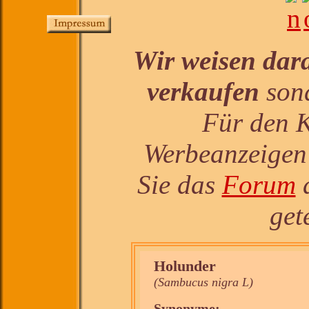
Wir weisen dara
verkaufen
sond
Für den K
Werbeanzeigen 
Sie das
Forum
a
get
Holunder
(Sambucus nigra L)
Synonyme: