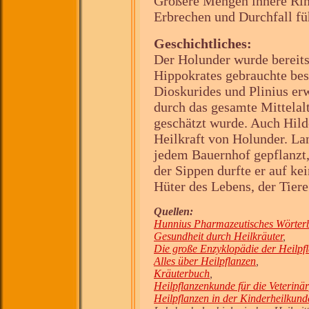
Größere Mengen innere Ri
Erbrechen und Durchfall fü
Geschichtliches:
Der Holunder wurde bereits
Hippokrates gebrauchte bes
Dioskurides und Plinius er
durch das gesamte Mittelalt
geschätzt wurde. Auch Hil
Heilkraft von Holunder. La
jedem Bauernhof gepflanzt
der Sippen durfte er auf k
Hüter des Lebens, der Tiere
Quellen:
Hunnius Pharmazeutisches Wörter
Gesundheit durch Heilkräuter
,
Die große Enzyklopädie der Heilpf
Alles über Heilpflanzen
,
Kräuterbuch
,
Heilpflanzenkunde für die Veterinä
Heilpflanzen in der Kinderheilkund