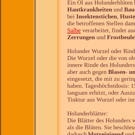
Ein Öl aus Holunderblüten h
Hautkrankheiten
und
Bau
bei
Insektenstichen
,
Hust
die betroffenen Stellen dami
Salbe
verarbeitet, findet 
Zerrungen
und
Frostbeul
Holunder Wurzel oder Rind
Die Wurzel oder die von o
innere Rinde des Holunders
aber auch gegen
Blasen- u
eingesetzt, die mit zu geri
haben. Tageshöchstdosis: 1
langsam erhitzt, oder Auszu
Tinktur aus Wurzel oder in
Holunderblätter:
Die Blätter des Holunders 
als die Blüten. Sie beschle
dadurch
blutreinigend
und 