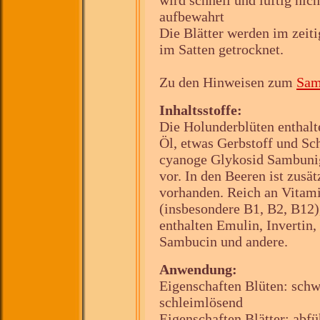
wird schnell und luftig nic
aufbewahrt
Die Blätter werden im zeiti
im Satten getrocknet.
Zu den Hinweisen zum
Sam
Inhaltsstoffe:
Die Holunderblüten enthalt
Öl, etwas Gerbstoff und Sc
cyanoge Glykosid Sambunig
vor. In den Beeren ist zusä
vorhanden. Reich an Vitam
(insbesondere B1, B2, B12),
enthalten Emulin, Invertin,
Sambucin und andere.
Anwendung:
Eigenschaften Blüten: schw
schleimlösend
Eigenschaften Blätter: abfü