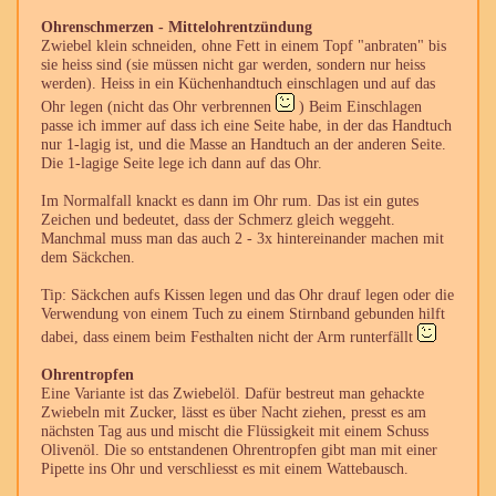
Ohrenschmerzen - Mittelohrentzündung
Zwiebel klein schneiden, ohne Fett in einem Topf "anbraten" bis
sie heiss sind (sie müssen nicht gar werden, sondern nur heiss
werden). Heiss in ein Küchenhandtuch einschlagen und auf das
Ohr legen (nicht das Ohr verbrennen
) Beim Einschlagen
passe ich immer auf dass ich eine Seite habe, in der das Handtuch
nur 1-lagig ist, und die Masse an Handtuch an der anderen Seite.
Die 1-lagige Seite lege ich dann auf das Ohr.
Im Normalfall knackt es dann im Ohr rum. Das ist ein gutes
Zeichen und bedeutet, dass der Schmerz gleich weggeht.
Manchmal muss man das auch 2 - 3x hintereinander machen mit
dem Säckchen.
Tip: Säckchen aufs Kissen legen und das Ohr drauf legen oder die
Verwendung von einem Tuch zu einem Stirnband gebunden hilft
dabei, dass einem beim Festhalten nicht der Arm runterfällt
Ohrentropfen
Eine Variante ist das Zwiebelöl. Dafür bestreut man gehackte
Zwiebeln mit Zucker, lässt es über Nacht ziehen, presst es am
nächsten Tag aus und mischt die Flüssigkeit mit einem Schuss
Olivenöl. Die so entstandenen Ohrentropfen gibt man mit einer
Pipette ins Ohr und verschliesst es mit einem Wattebausch.