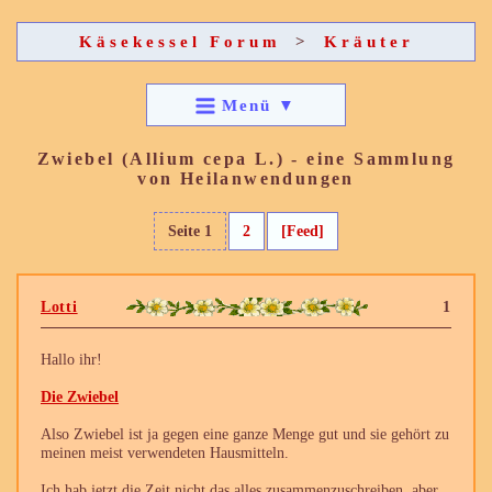
Käsekessel Forum
>
Kräuter
Menü
▼
Zwiebel (Allium cepa L.) - eine Sammlung
von Heilanwendungen
Seite 1
2
[Feed]
Lotti
1
Hallo ihr!
Die Zwiebel
Also Zwiebel ist ja gegen eine ganze Menge gut und sie gehört zu
meinen meist verwendeten Hausmitteln.
Ich hab jetzt die Zeit nicht das alles zusammenzuschreiben, aber