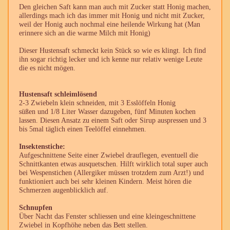
Den gleichen Saft kann man auch mit Zucker statt Honig machen,
allerdings mach ich das immer mit Honig und nicht mit Zucker,
weil der Honig auch nochmal eine heilende Wirkung hat (Man
erinnere sich an die warme Milch mit Honig)
Dieser Hustensaft schmeckt kein Stück so wie es klingt. Ich find
ihn sogar richtig lecker und ich kenne nur relativ wenige Leute
die es nicht mögen.
Hustensaft schleimlösend
2-3 Zwiebeln klein schneiden, mit 3 Esslöffeln Honig
süßen und 1/8 Liter Wasser dazugeben, fünf Minuten kochen
lassen. Diesen Ansatz zu einem Saft oder Sirup auspressen und 3
bis 5mal täglich einen Teelöffel einnehmen.
Insektenstiche:
Aufgeschnittene Seite einer Zwiebel drauflegen, eventuell die
Schnittkanten etwas ausquetschen. Hilft wirklich total super auch
bei Wespenstichen (Allergiker müssen trotzdem zum Arzt!) und
funktioniert auch bei sehr kleinen Kindern. Meist hören die
Schmerzen augenblicklich auf.
Schnupfen
Über Nacht das Fenster schliessen und eine kleingeschnittene
Zwiebel in Kopfhöhe neben das Bett stellen.