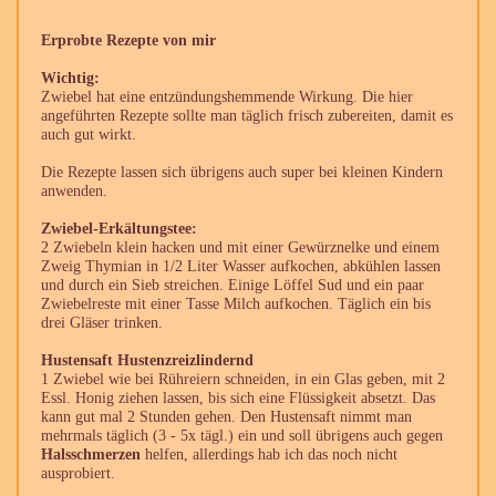
Erprobte Rezepte von mir
Wichtig:
Zwiebel hat eine entzündungshemmende Wirkung. Die hier
angeführten Rezepte sollte man täglich frisch zubereiten, damit es
auch gut wirkt.
Die Rezepte lassen sich übrigens auch super bei kleinen Kindern
anwenden.
Zwiebel-Erkältungstee:
2 Zwiebeln klein hacken und mit einer Gewürznelke und einem
Zweig Thymian in 1/2 Liter Wasser aufkochen, abkühlen lassen
und durch ein Sieb streichen. Einige Löffel Sud und ein paar
Zwiebelreste mit einer Tasse Milch aufkochen. Täglich ein bis
drei Gläser trinken.
Hustensaft Hustenzreizlindernd
1 Zwiebel wie bei Rühreiern schneiden, in ein Glas geben, mit 2
Essl. Honig ziehen lassen, bis sich eine Flüssigkeit absetzt. Das
kann gut mal 2 Stunden gehen. Den Hustensaft nimmt man
mehrmals täglich (3 - 5x tägl.) ein und soll übrigens auch gegen
Halsschmerzen
helfen, allerdings hab ich das noch nicht
ausprobiert.