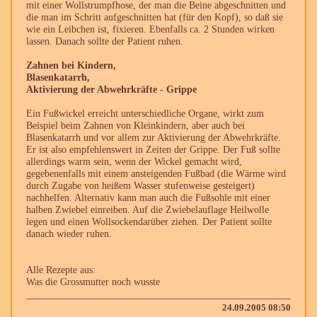
mit einer Wollstrumpfhose, der man die Beine abgeschnitten und
die man im Schritt aufgeschnitten hat (für den Kopf), so daß sie
wie ein Leibchen ist, fixieren. Ebenfalls ca. 2 Stunden wirken
lassen. Danach sollte der Patient ruhen.
Zahnen bei Kindern,
Blasenkatarrh,
Aktivierung der Abwehrkräfte - Grippe
Ein Fußwickel erreicht unterschiedliche Organe, wirkt zum
Beispiel beim Zahnen von Kleinkindern, aber auch bei
Blasenkatarrh und vor allem zur Aktivierung der Abwehrkräfte.
Er ist also empfehlenswert in Zeiten der Grippe. Der Fuß sollte
allerdings warm sein, wenn der Wickel gemacht wird,
gegebenenfalls mit einem ansteigenden Fußbad (die Wärme wird
durch Zugabe von heißem Wasser stufenweise gesteigert)
nachhelfen. Alternativ kann man auch die Fußsohle mit einer
halben Zwiebel einreiben. Auf die Zwiebelauflage Heilwolle
legen und einen Wollsockendarüber ziehen. Der Patient sollte
danach wieder ruhen.
Alle Rezepte aus:
Was die Grossmutter noch wusste
24.09.2005 08:50