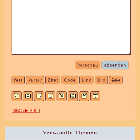
Vorschau
absenden
fett
kursiv
Zitat
Code
Link
Bild
Edit
[
BBCode-Hilfe
]
Verwandte Themen