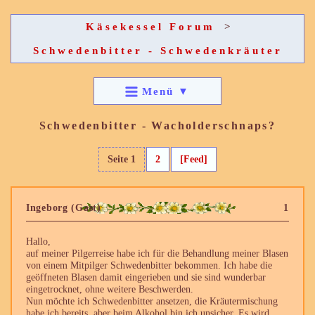
Käsekessel Forum
>
Schwedenbitter - Schwedenkräuter
Menü
▼
Schwedenbitter - Wacholderschnaps?
Seite 1
2
[Feed]
Ingeborg (Gast)
1
Hallo,
auf meiner Pilgerreise habe ich für die Behandlung meiner Blasen
von einem Mitpilger Schwedenbitter bekommen. Ich habe die
geöffneten Blasen damit eingerieben und sie sind wunderbar
eingetrocknet, ohne weitere Beschwerden.
Nun möchte ich Schwedenbitter ansetzen, die Kräutermischung
habe ich bereits, aber beim Alkohol bin ich unsicher. Es wird