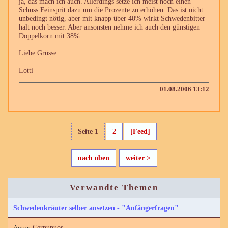
ja, das mach ich auch. Allerdings setze ich meist noch einen
Schuss Feinsprit dazu um die Prozente zu erhöhen. Das ist nicht
unbedingt nötig, aber mit knapp über 40% wirkt Schwedenbitter
halt noch besser. Aber ansonsten nehme ich auch den günstigen
Doppelkorn mit 38%.
Liebe Grüsse
Lotti
01.08.2006 13:12
Seite 1
2
[Feed]
nach oben
weiter >
Verwandte Themen
Schwedenkräuter selber ansetzen - "Anfängerfragen"
Cernunuos