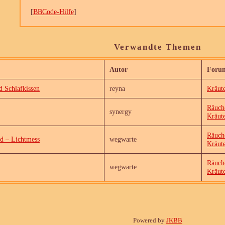
[
BBCode-Hilfe
]
Verwandte Themen
Autor
Foru
d Schlafkissen
reyna
Kräut
Räuche
synergy
Kräut
Räuche
id – Lichtmess
wegwarte
Kräut
Räuche
wegwarte
Kräut
Powered by
JKBB