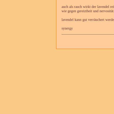
auch als rauch wirkt der lavendel r
wie gegen gereiztheit und nervosität
lavendel kann gut verräuchert werd
synergy