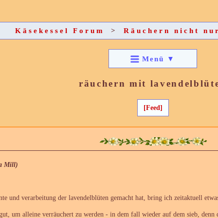
Käsekessel Forum
>
Räuchern nicht nu
Menü
▼
räuchern mit lavendelblüt
[Feed]
a Mill)
te und verarbeitung der lavendelblüten gemacht hat, bring ich zeitaktuell etwa
gut, um alleine verräuchert zu werden - in dem fall wieder auf dem sieb, denn d