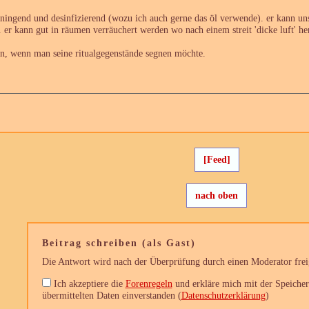
einingend und desinfizierend (wozu ich auch gerne das öl verwende). er kann un
. er kann gut in räumen verräuchert werden wo nach einem streit 'dicke luft' her
en, wenn man seine ritualgegenstände segnen möchte.
[Feed]
nach oben
Beitrag schreiben (als Gast)
Die Antwort wird nach der Überprüfung durch einen Moderator freig
Ich akzeptiere die
Forenregeln
und erkläre mich mit der Speiche
übermittelten Daten einverstanden (
Datenschutzerklärung
)