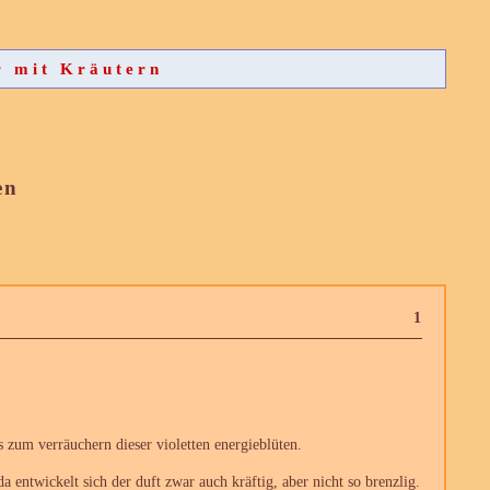
r mit Kräutern
en
1
s zum verräuchern dieser violetten energieblüten.
a entwickelt sich der duft zwar auch kräftig, aber nicht so brenzlig.