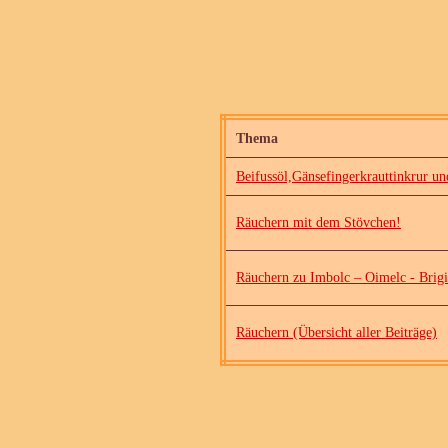
Thema
Beifussöl,Gänsefingerkrauttinkrur un
Räuchern mit dem Stövchen!
Räuchern zu Imbolc – Oimelc - Brig
Räuchern (Übersicht aller Beiträge)