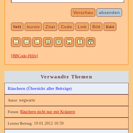
Vorschau
absenden
fett
kursiv
Zitat
Code
Link
Bild
Edit
[
BBCode-Hilfe
]
Verwandte Themen
Räuchern (Übersicht aller Beiträge)
wegwarte
Räuchern nicht nur mit Kräutern
19.01.2012 10:59