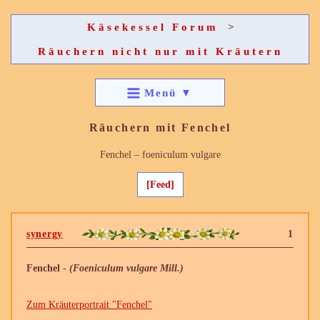
Käsekessel Forum
>
Räuchern nicht nur mit Kräutern
Menü
▼
Räuchern mit Fenchel
Fenchel – foeniculum vulgare
[Feed]
synergy
1
Fenchel -
(Foeniculum vulgare Mill.)
Zum Kräuterportrait "Fenchel"