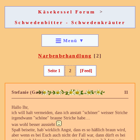
Käsekessel Forum
>
Schwedenbitter - Schwedenkräuter
Menü
▼
Narbenbehandlung
[2]
Seite 1
2
[Feed]
Stefanie (Gast)
11
Hallo Ihr,
ich will halt vermeiden, dass ich anstatt "schöner" weisser Striche
irgendwann "schöne" braune Striche habe....
was wohl besser aussieht
Spaß beiseite, hab´wirklich Angst, dass es so häßlich braun wird,
aber wenn es bei Euch auch nicht der Fall war, dann dürft es bei