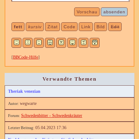
Vorschau
absenden
fett
kursiv
Zitat
Code
Link
Bild
Edit
[
BBCode-Hilfe
]
Verwandte Themen
Theriak venezian
wegwarte
Schwedenbitter - Schwedenkräuter
05.04.2023 17:36