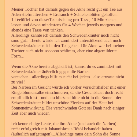
Meiner Tochter hat damals gegen die Akne recht gut ein Tee aus
Ackerstiefmütterchen + Erdrauch + Schlehenblüten geholfen.
1 Teelöffel von dieserTeemischung pro Tasse, 10 Min ziehen
lassen und davon mindestens für 4 Wochen jeweils morgens und
abends eine Tasse von trinken.
Allerdings kannte ich damals den Schwedenkräuter noch nicht
sooo gut.....heute würde ich zumindest unterstützend auch noch
Schwedenkräuter mit in den Tee geben. Die Akne war bei meiner
Tochter auch nicht soooooo schlimm, eher eine abgemilderte
Form...
Wenn die Akne bereits abgeheilt ist, kannst du es zumindest mit
Schwedenkräuter äußerlich gegen die Narben
versuchen...allerdings hilft es nicht bei jedem...also erwarte nicht
zu viel !
Bei Narben im Gesicht würde ich vorher vorsichtshalber mit einer
Ringelblumensalbe einschmieren, da die Gesichtshaut doch recht
empfindlich ist...und anschließend bitte nicht in die Sonne...der
Schwedenkräuter bildet unschöne Flecken auf der Haut bei
Sonneneinwirkung. Die verschwinden Gott sei Dank nach einiger
Zeit aber auch wieder.
Ich kenne einige Leute, die ihre Akne (und auch die Narben)
recht erfolgreich mit Johanniskraut-Rötöl behandelt haben
(äußerlich aufgetragen)...Allerdings muss dein Sohn die Sonne