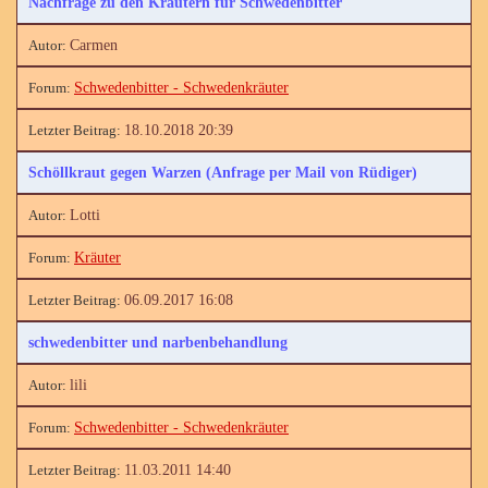
Nachfrage zu den Kräutern für Schwedenbitter
Carmen
Schwedenbitter - Schwedenkräuter
18.10.2018 20:39
Schöllkraut gegen Warzen (Anfrage per Mail von Rüdiger)
Lotti
Kräuter
06.09.2017 16:08
schwedenbitter und narbenbehandlung
lili
Schwedenbitter - Schwedenkräuter
11.03.2011 14:40