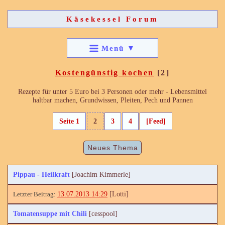
Käsekessel Forum
Menü
▼
Kostengünstig kochen
[2]
Rezepte für unter 5 Euro bei 3 Personen oder mehr - Lebensmittel
haltbar machen, Grundwissen, Pleiten, Pech und Pannen
Seite 1
2
3
4
[Feed]
Neues Thema
Pippau - Heilkraft
[Joachim Kimmerle]
13.07.2013 14:29
[Lotti]
Tomatensuppe mit Chili
[cesspool]