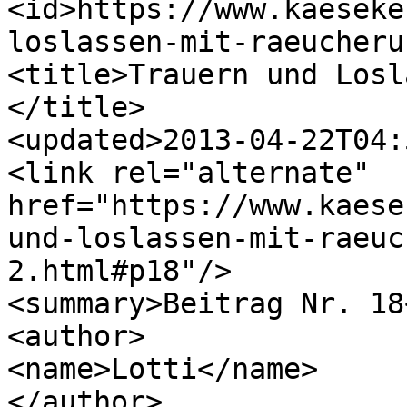
<id>https://www.kaeseke
loslassen-mit-raeucheru
<title>Trauern und Losl
</title>

<updated>2013-04-22T04:
<link rel="alternate" 
href="https://www.kaese
und-loslassen-mit-raeuc
2.html#p18"/>

<summary>Beitrag Nr. 18
<author>

<name>Lotti</name>

</author>
