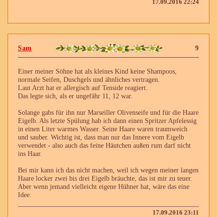
17.09.2016 22:24
Sam
9
Einer meiner Söhne hat als kleines Kind keine Shampoos,
normale Seifen, Duschgels und ähnliches vertragen.
Laut Arzt hat er allergisch auf Tenside reagiert.
Das legte sich, als er ungefähr 11, 12 war.
Solange gabs für ihn nur Marseiller Olivenseife und für die Haare
Eigelb. Als letzte Spülung hab ich dann einen Spritzer Apfelessig
in einen Liter warmes Wasser. Seine Haare waren traumweich
und sauber. Wichtig ist, dass man nur das Innere vom Eigelb
verwendet - also auch das feine Häutchen außen rum darf nicht
ins Haar.
Bei mir kann ich das nicht machen, weil ich wegen meiner langen
Haare locker zwei bis drei Eigelb bräuchte, das ist mir zu teuer.
Aber wenn jemand vielleicht eigene Hühner hat, wäre das eine
Idee.
17.09.2016 23:11