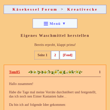
Käsekessel Forum
>
Kreativecke
Menü
▼
Eigenes Waschmittel herstellen
Bereits erprobt, klappt prima!
Seite 1
2
[Feed]
Tom85
1
Hallo zusammen!
Habe die Tage mal meine Vorräte durchstöbert und festgestellt,
das ich noch nen Eimer Kastanien habe...
Da bin ich auf folgende Idee gekommen: