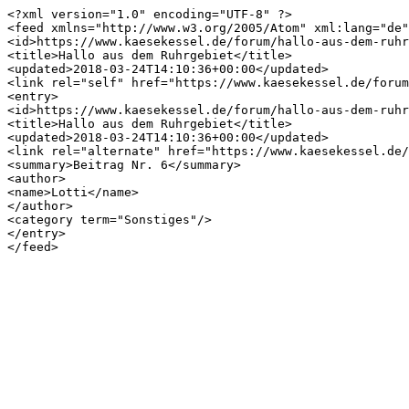
<?xml version="1.0" encoding="UTF-8" ?>

<feed xmlns="http://www.w3.org/2005/Atom" xml:lang="de"
<id>https://www.kaesekessel.de/forum/hallo-aus-dem-ruhr
<title>Hallo aus dem Ruhrgebiet</title>

<updated>2018-03-24T14:10:36+00:00</updated>

<link rel="self" href="https://www.kaesekessel.de/forum
<entry>

<id>https://www.kaesekessel.de/forum/hallo-aus-dem-ruhr
<title>Hallo aus dem Ruhrgebiet</title>

<updated>2018-03-24T14:10:36+00:00</updated>

<link rel="alternate" href="https://www.kaesekessel.de/
<summary>Beitrag Nr. 6</summary>

<author>

<name>Lotti</name>

</author>

<category term="Sonstiges"/>

</entry>
